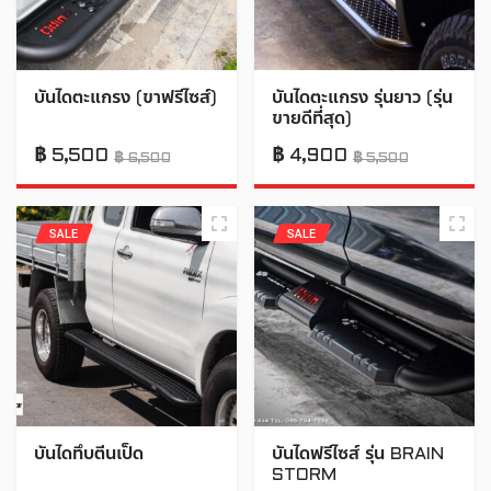
บันไดตะแกรง (ขาฟรีไซส์)
บันไดตะแกรง รุ่นยาว (รุ่น
ขายดีที่สุด)
฿
5,500
฿
4,900
฿
6,500
฿
5,500
SALE
SALE
บันไดทึบตีนเป็ด
บันไดฟรีไซส์ รุ่น BRAIN
STORM