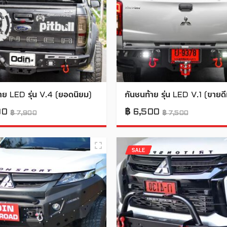
าย LED รุ่น V.4 (ยอดนิยม)
กันชนท้าย รุ่น LED V.1 (ขายดีท
00
฿
6,500
฿
7,900
฿
7,500
SALE