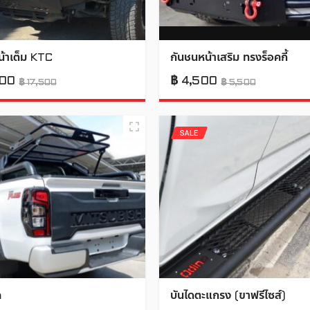
น้าเต็ม KTC
กันชนหน้าเสริม ทรงร็อคกี้
500
฿
4,500
฿
17,500
฿
5,500
SALE
ค
บันไดตะแกรง (ขาฟรีไซส์)