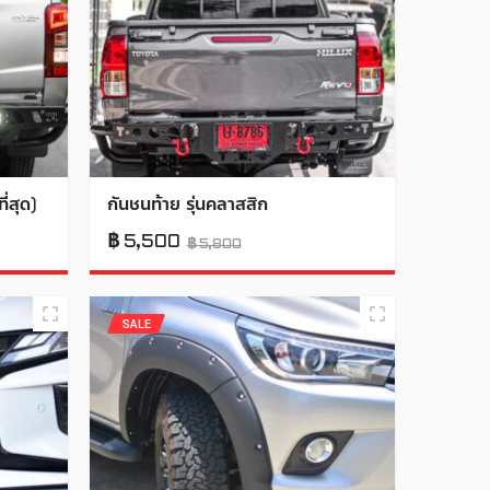
ี่สุด)
กันชนท้าย รุ่นคลาสสิก
฿
5,500
฿
5,800
SALE