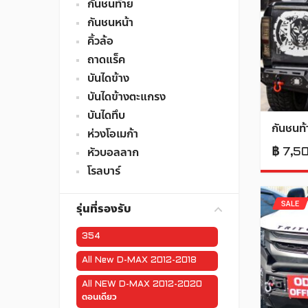
กันชนท้าย
กันชนหน้า
คิ้วล้อ
ถาดแร็ค
บันไดข้าง
บันไดข้างตะแกรง
บันไดทึบ
กันชนท้
ห่วงโอเมก้า
฿
7,5
หัวบอลลาก
โรลบาร์
SALE
รุ่นที่รองรับ
354
All New D-MAX 2012-2018
All NEW D-MAX 2012-2020
ตอนเดียว