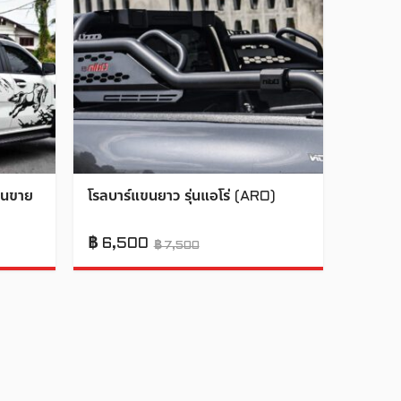
ุ่นขาย
โรลบาร์แขนยาว รุ่นแอโร่ (ARO)
฿
6,500
฿
7,500