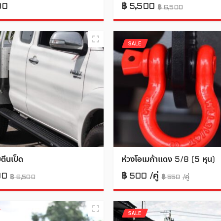
00
฿
5,500
฿
6,500
SALE
บตีนเป็ด
ห่วงโอเมก้าแดง 5/8 (5 หุน)
00
฿
500
฿
6,500
฿
550
SALE