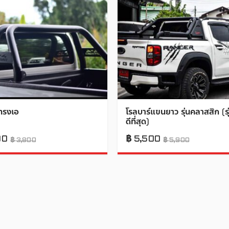
ทรงเอ
โรลบาร์แขนยาว รุ่นคลาสสิก (ร
ดีที่สุด)
00
฿
5,500
฿
3,800
฿
5,900