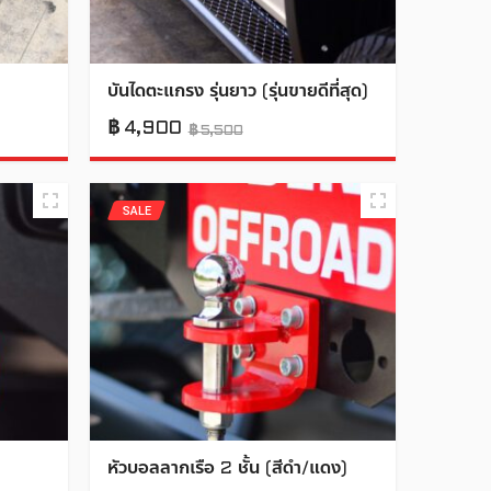
บันไดตะแกรง รุ่นยาว (รุ่นขายดีที่สุด)
฿
4,900
฿
5,500
SALE
หัวบอลลากเรือ 2 ชั้น (สีดำ/แดง)