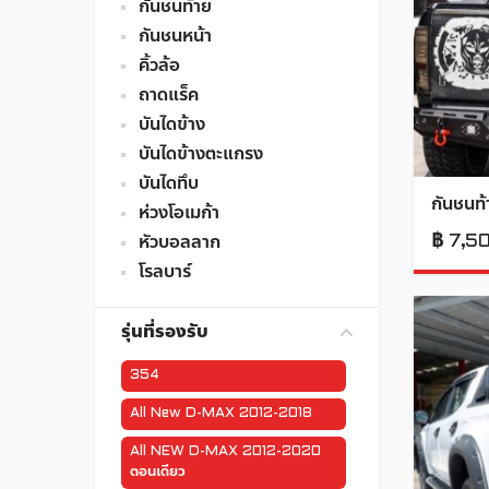
กันชนท้าย
กันชนหน้า
คิ้วล้อ
ถาดแร็ค
บันไดข้าง
บันไดข้างตะแกรง
บันไดทึบ
กันชนท้
ห่วงโอเมก้า
฿
7,5
หัวบอลลาก
โรลบาร์
รุ่นที่รองรับ
354
All New D-MAX 2012-2018
All NEW D-MAX 2012-2020
ตอนเดียว