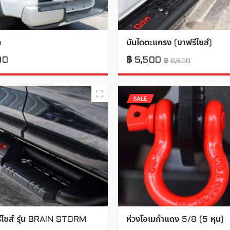
ค
บันไดตะแกรง (ขาฟรีไซส์)
00
฿
5,500
฿
6,500
SALE
รีไซส์ รุ่น BRAIN STORM
ห่วงโอเมก้าแดง 5/8 (5 หุน)