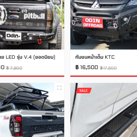
าย LED รุ่น V.4 (ยอดนิยม)
กันชนหน้าเต็ม KTC
00
฿
16,500
฿
7,900
฿
17,500
SALE