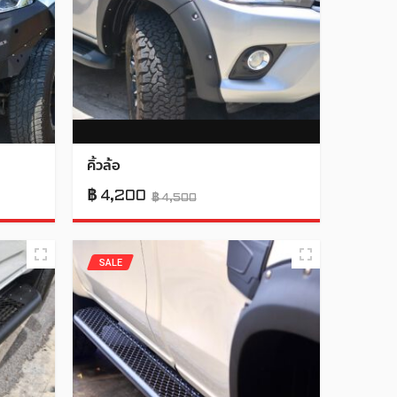
คิ้วล้อ
฿
4,200
฿
4,500
SALE