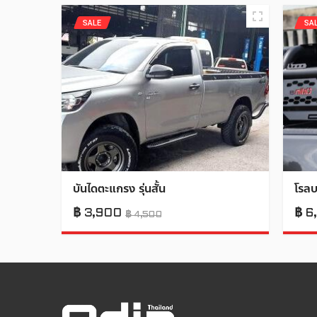
SALE
SA
บันไดตะแกรง รุ่นสั้น
โรลบ
฿
3,900
฿
6
฿
4,500