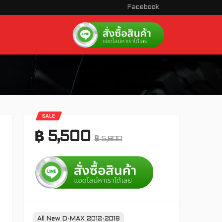
Facebook
SALE
฿
5,500
฿
5,900
Tags:
All New D-MAX 2012-2018