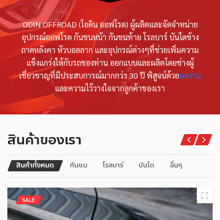
ODIN OFFROAD (โอดิน ออฟโรด) ผู้ผลิตและจัดจำหน่าย
อุปกรณ์ออฟโรด กันชนหน้า กันชนท้าย โรลบาร์ บันไดข้าง
ถาดหลังคา หัวบอลลาก และอุปกรณ์ต่างๆที่ช่วยเพิ่มความ
แข็งแกร่งให้กับรถของท่าน ออกแบบและผลิตโดยช่างผู้
เชี่ยวชาญที่มีประสบการณ์มากกว่า 30 ปี พิสูจน์ด้วย
ผลงาน
และความไว้วางใจจากลูกค้าของเรา
สินค้าของเรา
สินค้าทั้งหมด
กันชน
โรลบาร์
บันได
อื่นๆ
SALE