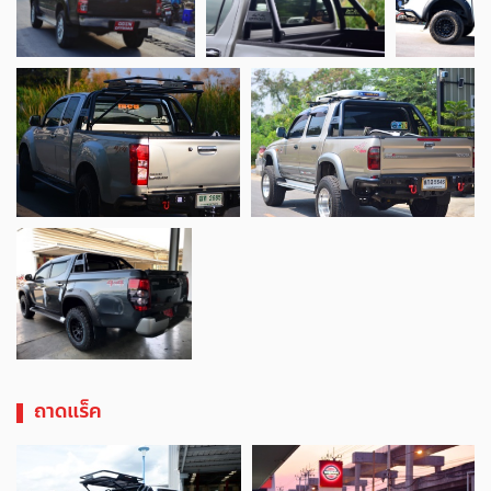
ถาดแร็ค