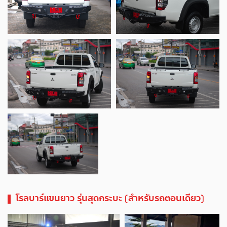
โรลบาร์แขนยาว รุ่นสุดกระบะ (สำหรับรถตอนเดียว)