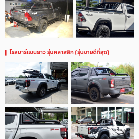
โรลบาร์แขนยาว รุ่นคลาสสิก (รุ่นขายดีที่สุด)