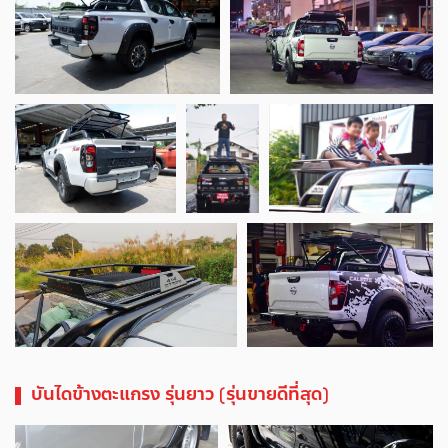
บันไดข้างตะแกรง รุ่นยาว (รุ่นขายดีที่สุด)