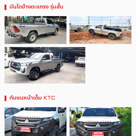
บันไดข้างตะแกรง รุ่นสั้น
กันชนหน้าเต็ม KTC