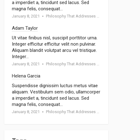
a imperdiet a, tincidunt sed lacus. Sed
magna felis, consequat…
January 8, 2021
Philosophy That Addresses Topics Such As Goodness
Adam Taylor
Ut vitae finibus nisl, suscipit porttitor urna.
Integer efficitur efficitur velit non pulvinar.
Aliquam blandit volutpat arcu vel tristique.
Integer…
January 8, 2021
Philosophy That Addresses Topics Such As Goodness
Helena Garcia
Suspendisse dignissim luctus metus vitae
aliquam. Vestibulum sem odio, ullamcorper
a imperdiet a, tincidunt sed lacus. Sed
magna felis, consequat…
January 8, 2021
Philosophy That Addresses Topics Such As Goodness