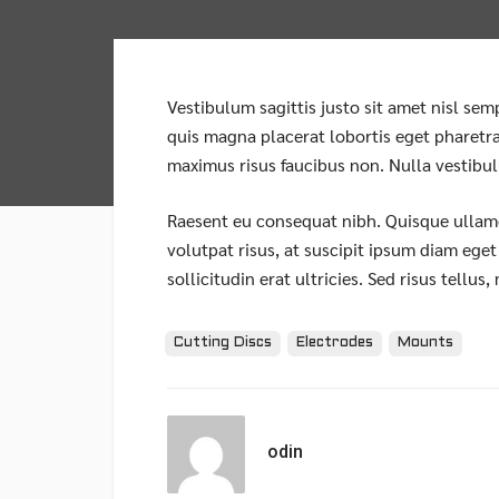
Vestibulum sagittis justo sit amet nisl sem
quis magna placerat lobortis eget pharetra 
maximus risus faucibus non. Nulla vestibu
Raesent eu consequat nibh. Quisque ullamc
volutpat risus, at suscipit ipsum diam ege
sollicitudin erat ultricies. Sed risus tellus
Tags:
Cutting Discs
Electrodes
Mounts
odin