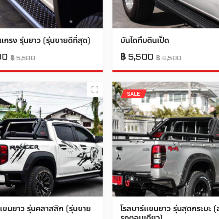
กรง รุ่นยาว (รุ่นขายดีที่สุด)
บันไดทึบตีนเป็ด
00
฿
5,500
฿
5,500
฿
6,500
SALE
แขนยาว รุ่นคลาสสิก (รุ่นขาย
โรลบาร์แขนยาว รุ่นสุดกระบะ (
รถตอนเดียว)