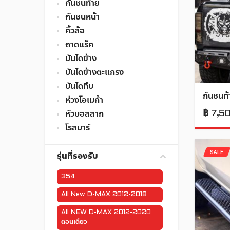
กันชนท้าย
กันชนหน้า
คิ้วล้อ
ถาดแร็ค
บันไดข้าง
บันไดข้างตะแกรง
บันไดทึบ
กันชนท้
ห่วงโอเมก้า
฿
7,5
หัวบอลลาก
โรลบาร์
SALE
รุ่นที่รองรับ
354
All New D-MAX 2012-2018
All NEW D-MAX 2012-2020
ตอนเดียว