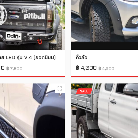
าย LED รุ่น V.4 (ยอดนิยม)
คิ้วล้อ
00
฿
4,200
฿
7,900
฿
4,500
SALE