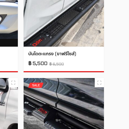
บันไดตะแกรง (ขาฟรีไซส์)
฿
5,500
฿
6,500
SALE