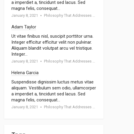
a imperdiet a, tincidunt sed lacus. Sed
magna felis, consequat…
January 8, 2021
Philosophy That Addresses Topics Such As Goodness
Adam Taylor
Ut vitae finibus nisl, suscipit porttitor urna.
Integer efficitur efficitur velit non pulvinar.
Aliquam blandit volutpat arcu vel tristique.
Integer…
January 8, 2021
Philosophy That Addresses Topics Such As Goodness
Helena Garcia
Suspendisse dignissim luctus metus vitae
aliquam. Vestibulum sem odio, ullamcorper
a imperdiet a, tincidunt sed lacus. Sed
magna felis, consequat…
January 8, 2021
Philosophy That Addresses Topics Such As Goodness