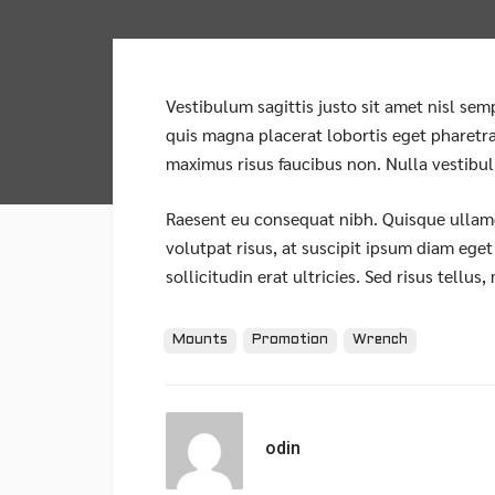
Vestibulum sagittis justo sit amet nisl sem
quis magna placerat lobortis eget pharetra 
maximus risus faucibus non. Nulla vestibu
Raesent eu consequat nibh. Quisque ullamc
volutpat risus, at suscipit ipsum diam ege
sollicitudin erat ultricies. Sed risus tellus
Tags:
Mounts
Promotion
Wrench
odin