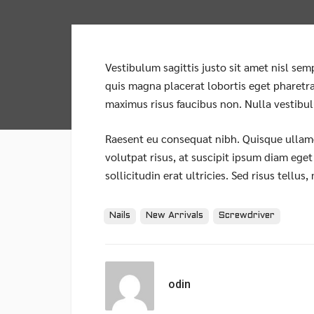
Vestibulum sagittis justo sit amet nisl sem
quis magna placerat lobortis eget pharetra 
maximus risus faucibus non. Nulla vestibu
Raesent eu consequat nibh. Quisque ullamc
volutpat risus, at suscipit ipsum diam ege
sollicitudin erat ultricies. Sed risus tellus
Tags:
Nails
New Arrivals
Screwdriver
odin