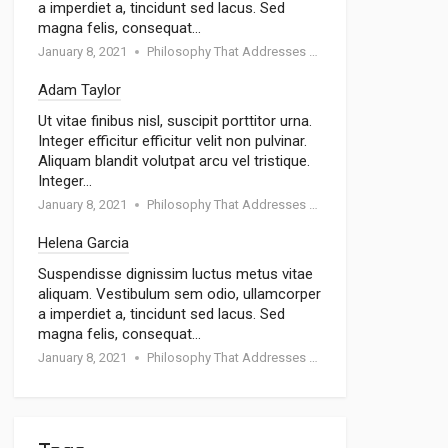
a imperdiet a, tincidunt sed lacus. Sed
magna felis, consequat…
January 8, 2021
Philosophy That Addresses Topics Such As Goodness
Adam Taylor
Ut vitae finibus nisl, suscipit porttitor urna.
Integer efficitur efficitur velit non pulvinar.
Aliquam blandit volutpat arcu vel tristique.
Integer…
January 8, 2021
Philosophy That Addresses Topics Such As Goodness
Helena Garcia
Suspendisse dignissim luctus metus vitae
aliquam. Vestibulum sem odio, ullamcorper
a imperdiet a, tincidunt sed lacus. Sed
magna felis, consequat…
January 8, 2021
Philosophy That Addresses Topics Such As Goodness