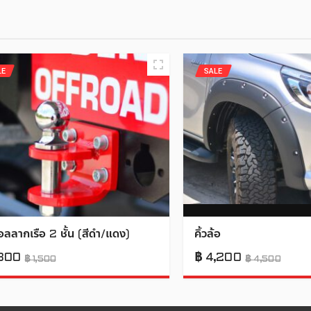
LE
SALE
อลลากเรือ 2 ชั้น (สีดำ/แดง)
คิ้วล้อ
300
฿
4,200
฿
1,500
฿
4,500