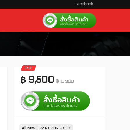
Facebook
SALE
฿
9,500
฿
10,900
Tags:
All New D-MAX 2012-2018